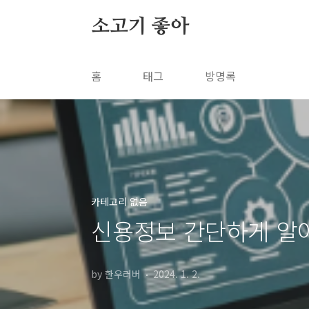
본문 바로가기
소고기 좋아
홈
태그
방명록
카테고리 없음
신용정보 간단하게 알아
by 한우러버
2024. 1. 2.