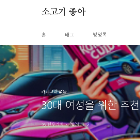
본문 바로가기
소고기 좋아
홈
태그
방명록
카테고리 없음
30대 여성을 위한 추천
by 한우러버
2024. 1. 2.