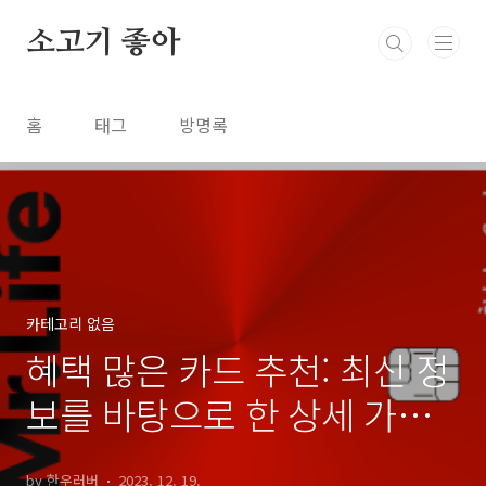
본문 바로가기
소고기 좋아
홈
태그
방명록
카테고리 없음
혜택 많은 카드 추천: 최신 정
보를 바탕으로 한 상세 가이
드
by 한우러버
2023. 12. 19.