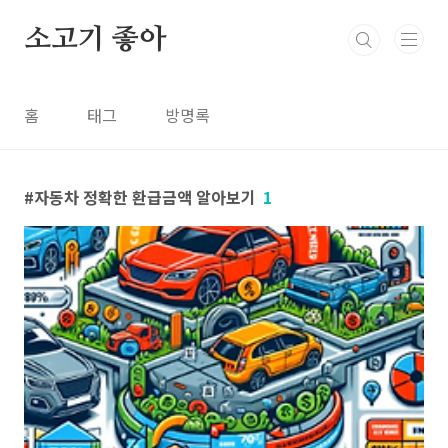
본문 바로가기
소고기 좋아
홈
태그
방명록
자동차 정확한 환급금액 알아보기
1