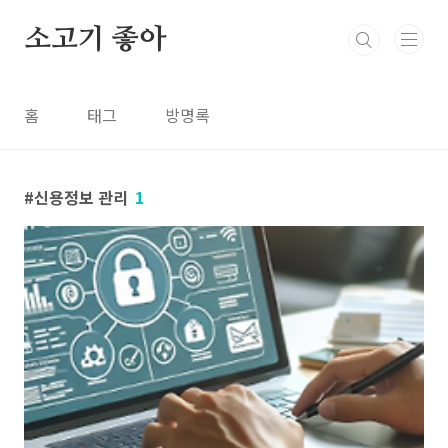
본문 바로가기
소고기 좋아
홈
태그
방명록
신용정보 관리
1