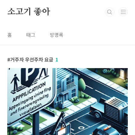
본문 바로가기
소고기 좋아
홈
태그
방명록
거주자 우선주차 요금
1