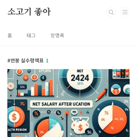
본문 바로가기
소고기 좋아
홈
태그
방명록
연봉 실수령액표
1