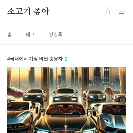
본문 바로가기
소고기 좋아
홈
태그
방명록
국내에서 가장 비싼 승용차
1